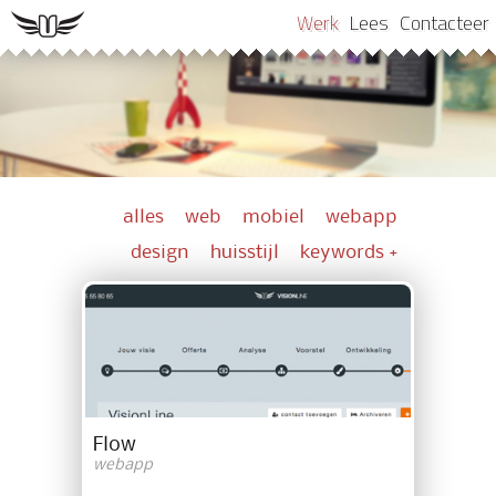
Werk
Lees
Contacteer
alles
web
mobiel
webapp
design
huisstijl
keywords +
Flow
webapp