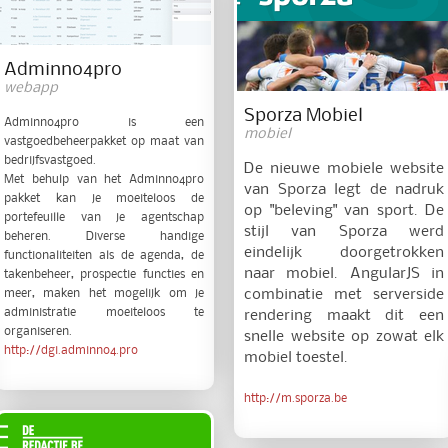
Adminno4pro
webapp
Sporza Mobiel
Adminno4pro is een
mobiel
vastgoedbeheerpakket op maat van
bedrijfsvastgoed.
De nieuwe mobiele website
Met behulp van het Adminno4pro
van Sporza legt de nadruk
pakket kan je moeiteloos de
op "beleving" van sport. De
portefeuille van je agentschap
stijl van Sporza werd
beheren. Diverse handige
eindelijk doorgetrokken
functionaliteiten als de agenda, de
naar mobiel. AngularJS in
takenbeheer, prospectie functies en
meer, maken het mogelijk om je
combinatie met serverside
administratie moeiteloos te
rendering maakt dit een
organiseren.
snelle website op zowat elk
http://dgi.adminno4.pro
mobiel toestel.
http://m.sporza.be