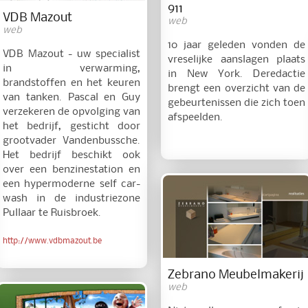
911
VDB Mazout
web
web
10 jaar geleden vonden de
VDB Mazout - uw specialist
vreselijke aanslagen plaats
in verwarming,
in New York. Deredactie
brandstoffen en het keuren
brengt een overzicht van de
van tanken. Pascal en Guy
gebeurtenissen die zich toen
verzekeren de opvolging van
afspeelden.
het bedrijf, gesticht door
grootvader Vandenbussche.
Het bedrijf beschikt ook
over een benzinestation en
een hypermoderne self car-
wash in de industriezone
Pullaar te Ruisbroek.
http://www.vdbmazout.be
Zebrano Meubelmakerij
web