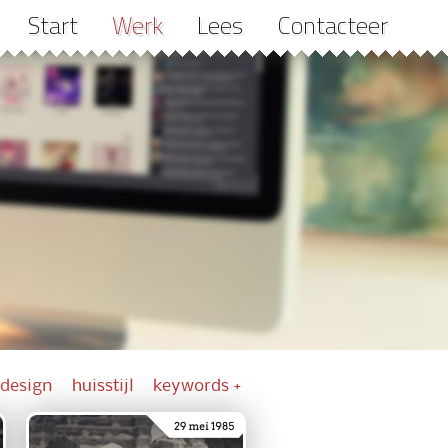
Start
Werk
Lees
Contacteer
design
huisstijl
keywords +