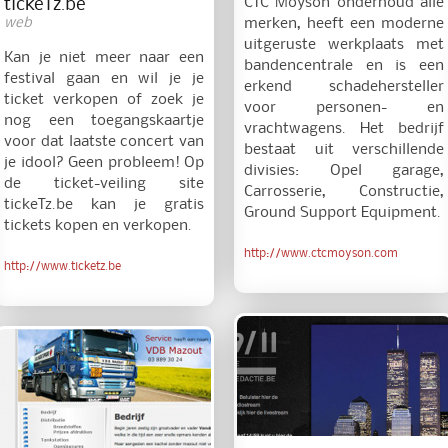
CTC Moyson onderhoud alle
tickeTz.be
web
merken, heeft een moderne
uitgeruste werkplaats met
Kan je niet meer naar een
bandencentrale en is een
festival gaan en wil je je
erkend schadehersteller
ticket verkopen of zoek je
voor personen- en
nog een toegangskaartje
vrachtwagens. Het bedrijf
voor dat laatste concert van
bestaat uit verschillende
je idool? Geen probleem! Op
divisies: Opel garage,
de ticket-veiling site
Carrosserie, Constructie,
tickeTz.be kan je gratis
Ground Support Equipment.
tickets kopen en verkopen.
http://www.ctcmoyson.com
http://www.ticketz.be