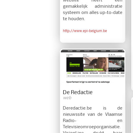
website heeft een
gemakkelijk administratie
systeem om alles up-to-date
te houden.
http://www.epi-belgium.be
De Redactie
web
Deredactie.be is de
nieuwssite van de Vlaamse
Radio- en
Televisieomroeporganisatie.