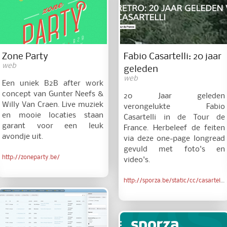
Zone Party
Fabio Casartelli: 20 jaar
web
geleden
web
Een uniek B2B after work
concept van Gunter Neefs &
20 Jaar geleden
Willy Van Craen. Live muziek
verongelukte Fabio
en mooie locaties staan
Casartelli in de Tour de
garant voor een leuk
France. Herbeleef de feiten
avondje uit.
via deze one-page longread
gevuld met foto's en
http://zoneparty.be/
video's.
http://sporza.be/static/cc/casartelli_20jaar