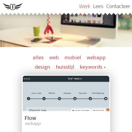
Werk
Lees
Contacteer
alles
web
mobiel
webapp
design
huisstijl
keywords +
Flow
webapp