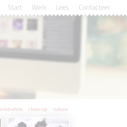
Start
Werk
Lees
Contacteer
ack&white
close-up
natuur